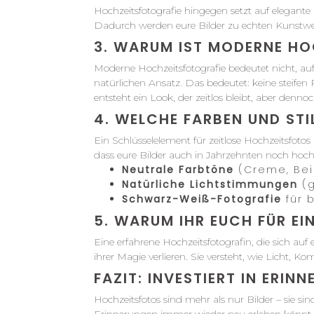
Hochzeitsfotografie hingegen setzt auf elegante
Dadurch werden eure Bilder zu echten Kunstwerk
3. WARUM IST MODERNE HO
Moderne Hochzeitsfotografie bedeutet nicht, auf
natürlichen Ansatz. Das bedeutet: keine steife
entsteht ein Look, der zeitlos bleibt, aber den
4. WELCHE FARBEN UND STI
Ein Schlüsselelement für zeitlose Hochzeitsfoto
dass eure Bilder auch in Jahrzehnten noch hochw
Neutrale Farbtöne
(Creme, Bei
Natürliche Lichtstimmungen
(g
Schwarz-Weiß-Fotografie
für 
5. WARUM IHR EUCH FÜR EI
Eine erfahrene Hochzeitsfotografin, die sich auf 
ihrer Magie verlieren. Sie versteht, wie Licht
FAZIT: INVESTIERT IN ERIN
Hochzeitsfotos sind mehr als nur Bilder – sie sin