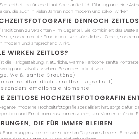
 Schlichtheit: natürliche Hauttöne, sanfte Lichtführung und eine Ästh
en, die auch in vielen Jahren noch modern und stilvoll wirken.
CHZEITSFOTOGRAFIE DENNOCH ZEITLO
 Traditionen zu verzichten – im Gegenteil. Sie kombiniert das Beste a
n Posen, sondern echte Emotionen. Kein künstliches Lächeln, sondern
noch modern und ansprechend wirkt.
LE WIRKEN ZEITLOS?
s ist die Farbgestaltung. Natürliche, warme Farbtöne, sanfte Kontras
ertig und stilvoll aussehen. Besonders beliebt sind:
ge, Weiß, sanfte Grautöne)
oldenes Abendlicht, sanftes Tageslicht)
besonders emotionale Momente
NE ZEITLOSE HOCHZEITSFOTOGRAFIN EN
elegante, moderne Hochzeitsfotografie spezialisiert hat, sorgt dafür, 
, Komposition und Emotionen zusammenspielen, um Momente für die Ew
NERUNGEN, DIE FÜR IMMER BLEIBEN
d Erinnerungen an einen der schönsten Tage eures Lebens. Eine zeitlose,