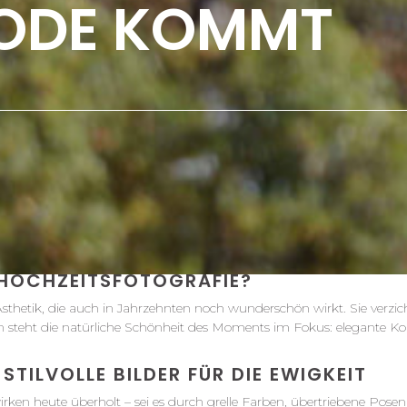
ODE KOMMT
E HOCHZEITSFOTOGRAFIE?
 Ästhetik, die auch in Jahrzehnten noch wunderschön wirkt. Sie verzich
en steht die natürliche Schönheit des Moments im Fokus: elegante 
STILVOLLE BILDER FÜR DIE EWIGKEIT
irken heute überholt – sei es durch grelle Farben, übertriebene Posen