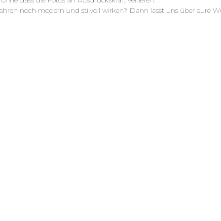
hne dass die Fotos an Ausdruckskraft verlieren.
 Jahren noch modern und stilvoll wirken? Dann lasst uns über eure W