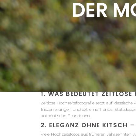
DER M
1. WAS BEDEUTET ZEITLOS
Zeitlose Hochzeitsfotografie setzt auf klassische
Inszenierungen und extreme Trends. Stattdess
authentische Emotionen.
2. ELEGANZ OHNE KITSCH – 
Viele Hochzeitsfotos aus früheren Jahrzehnten w