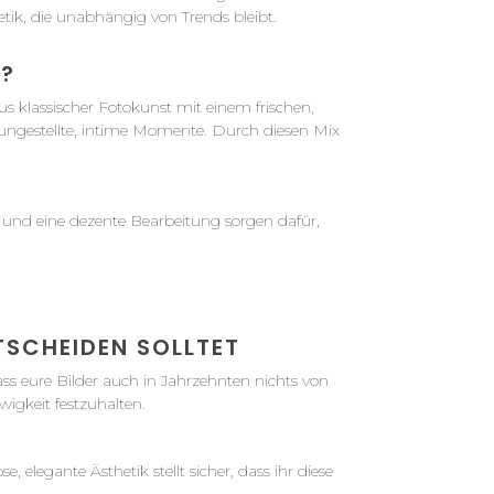
etik, die unabhängig von Trends bleibt.
S?
us klassischer Fotokunst mit einem frischen,
 ungestellte, intime Momente. Durch diesen Mix
te und eine dezente Bearbeitung sorgen dafür,
TSCHEIDEN SOLLTET
dass eure Bilder auch in Jahrzehnten nichts von
igkeit festzuhalten.
 elegante Ästhetik stellt sicher, dass ihr diese